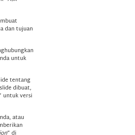
membuat
ma dan tujuan
enghubungkan
Anda untuk
lide tentang
lide dibuat,
” untuk versi
nda, atau
mberikan
ion
” di