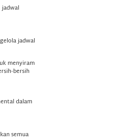
 jadwal
gelola jadwal
tuk menyiram
rsih-bersih
mental dalam
ikan semua