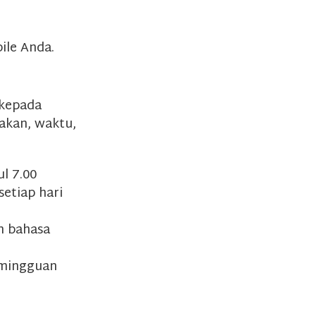
ile Anda.
 kepada
dakan, waktu,
:
l 7.00
etiap hari
n bahasa
 mingguan