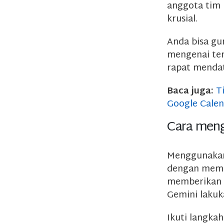
anggota tim 
krusial.
Anda bisa g
mengenai te
rapat mendat
Baca juga:
T
Google Cale
Cara meng
Menggunakan 
dengan membe
memberikan i
Gemini lakuk
Ikuti langka