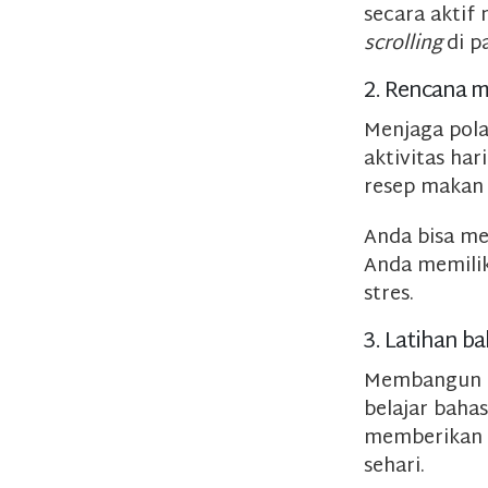
secara akti
scrolling
di p
2. Rencana m
Menjaga pola
aktivitas ha
resep makan 
Anda bisa me
Anda memili
stres.
3. Latihan b
Membangun k
belajar baha
memberikan l
sehari.