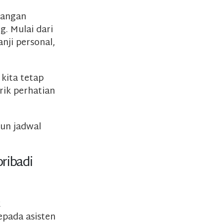
tangan
g. Mulai dari
nji personal,
kita tetap
rik perhatian
sun jadwal
ribadi
k
epada asisten