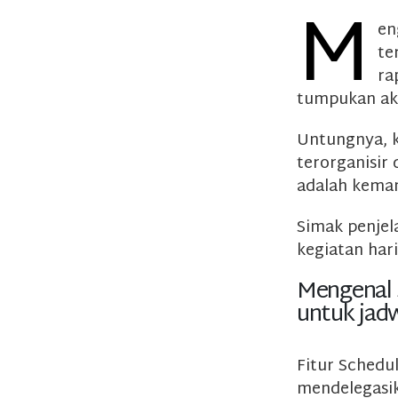
M
en
te
ra
tumpukan akt
Untungnya, k
terorganisir 
adalah kema
Simak penjel
kegiatan haria
Mengenal 
untuk jadw
Fitur Sched
mendelegasik