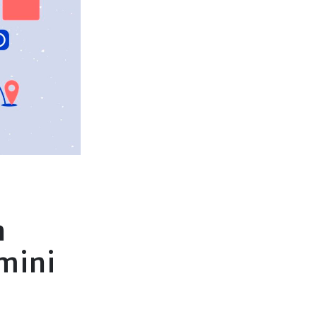
n
mini