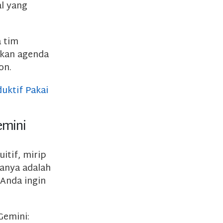
l yang
 tim
pkan agenda
on.
uktif Pakai
emini
itif, mirip
anya adalah
 Anda ingin
Gemini: