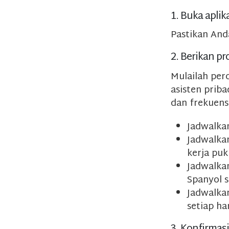
1. Buka aplik
Pastikan And
2. Berikan pr
Mulailah per
asisten prib
dan frekuens
Jadwalkan
Jadwalka
kerja puk
Jadwalka
Spanyol s
Jadwalka
setiap ha
3. Konfirmas