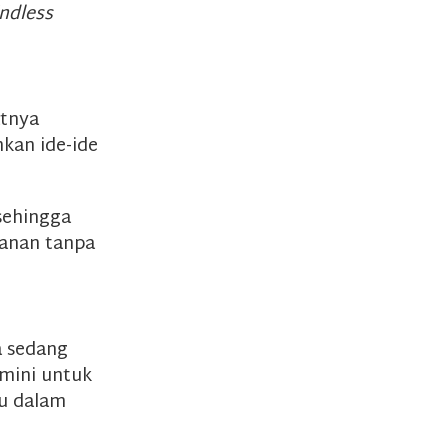
ndless
atnya
kan ide-ide
sehingga
anan tanpa
a sedang
emini untuk
tu dalam