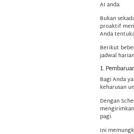
AI anda.
Bukan sekada
proaktif mem
Anda tentuka
Berikut beb
jadwal harian
1. Pembaruan
Bagi Anda ya
keharusan un
Dengan Sched
mengirimkan 
pagi.
Ini memungk