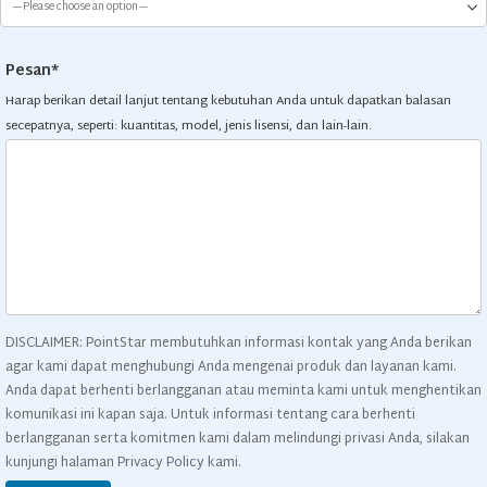
Pesan*
Harap berikan detail lanjut tentang kebutuhan Anda untuk dapatkan balasan
secepatnya, seperti: kuantitas, model, jenis lisensi, dan lain-lain.
DISCLAIMER: PointStar membutuhkan informasi kontak yang Anda berikan
agar kami dapat menghubungi Anda mengenai produk dan layanan kami.
Anda dapat berhenti berlangganan atau meminta kami untuk menghentikan
komunikasi ini kapan saja. Untuk informasi tentang cara berhenti
berlangganan serta komitmen kami dalam melindungi privasi Anda, silakan
kunjungi halaman Privacy Policy kami.