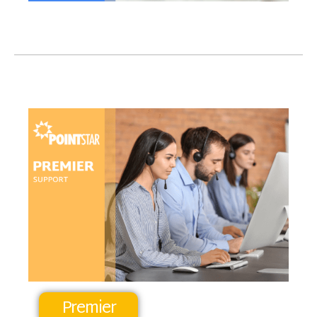
Premier