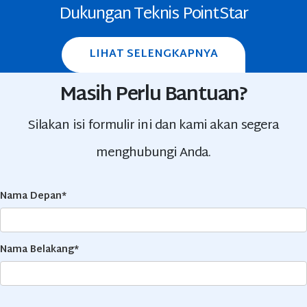
Dukungan Teknis PointStar
LIHAT SELENGKAPNYA
Masih Perlu Bantuan?
Silakan isi formulir ini dan kami akan segera
menghubungi Anda.
Nama Depan*
Nama Belakang*