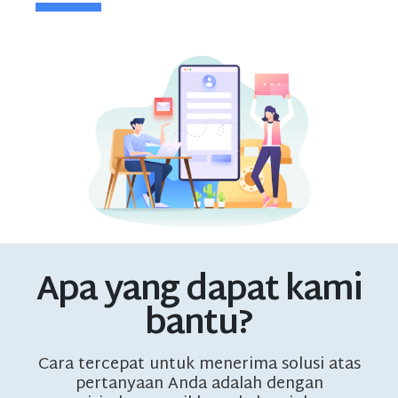
Apa yang dapat kami
bantu?
Cara tercepat untuk menerima solusi atas
pertanyaan Anda adalah dengan