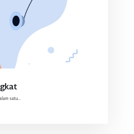
ngkat
lam satu...