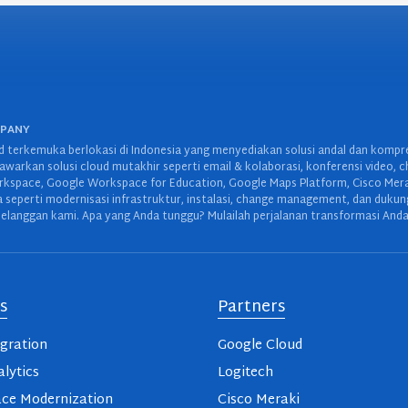
MPANY
 terkemuka berlokasi di Indonesia yang menyediakan solusi andal dan kompreh
warkan solusi cloud mutakhir seperti email & kolaborasi, konferensi video, c
space, Google Workspace for Education, Google Maps Platform, Cisco Meraki,
wa seperti modernisasi infrastruktur, instalasi, change management, dan duku
elanggan kami. Apa yang Anda tunggu? Mulailah perjalanan transformasi Anda
s
Partners
gration
Google Cloud
lytics
Logitech
ce Modernization
Cisco Meraki