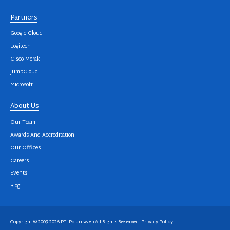
Partners
Google Cloud
Logitech
Cisco Meraki
JumpCloud
Microsoft
About Us
Our Team
Awards And Accreditation
Our Offices
Careers
Events
Blog
Copyright © 2009-2026 PT. Polarisweb All Rights Reserved.
Privacy Policy
.