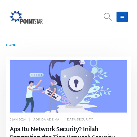
HOME
TAG -
FIREWALL
5 JAN 2024
ADINDA ADZIMA
DATA SECURITY
Apa Itu Network Security? Inilah