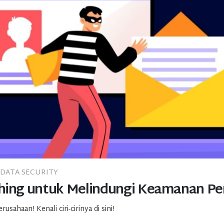
DATA SECURITY
ishing untuk Melindungi Keamanan P
sahaan! Kenali ciri-cirinya di sini!