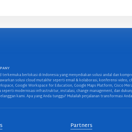
MPANY
 terkemuka berlokasi di Indonesia yang menyediakan solusi andal dan kompreh
warkan solusi cloud mutakhir seperti email & kolaborasi, konferensi video, c
space, Google Workspace for Education, Google Maps Platform, Cisco Meraki,
wa seperti modernisasi infrastruktur, instalasi, change management, dan duku
elanggan kami. Apa yang Anda tunggu? Mulailah perjalanan transformasi Anda
s
Partners