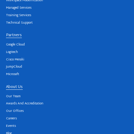
Workspace Modernization
Managed Services
Training Services
Technical Support
Partners
Google Cloud
Logitech
Cisco Meraki
JumpCloud
Microsoft
About Us
Our Team
Awards And Accreditation
Our Offices
Careers
Events
Blog