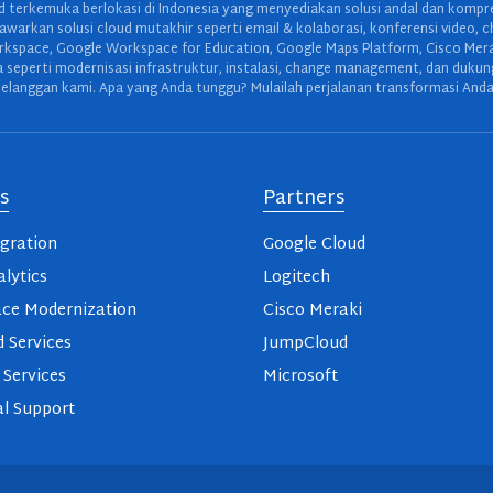
 terkemuka berlokasi di Indonesia yang menyediakan solusi andal dan kompreh
warkan solusi cloud mutakhir seperti email & kolaborasi, konferensi video, c
space, Google Workspace for Education, Google Maps Platform, Cisco Meraki,
wa seperti modernisasi infrastruktur, instalasi, change management, dan duku
elanggan kami. Apa yang Anda tunggu? Mulailah perjalanan transformasi Anda
s
Partners
gration
Google Cloud
lytics
Logitech
ce Modernization
Cisco Meraki
 Services
JumpCloud
 Services
Microsoft
l Support