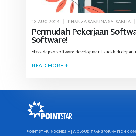
23 AUG 2024
KHANZA SABRINA SALSABILA
Permudah Pekerjaan Softwa
Software!
Masa depan software development sudah di depan m
READ MORE +
POINTSTAR INDONESIA | A CLOUD TRANSFORMATION CO