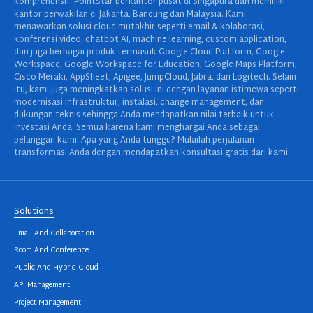
komprehensif. PointStar berkantor pusat di Singapura dan memiliki
kantor perwakilan di Jakarta, Bandung dan Malaysia. Kami
menawarkan solusi cloud mutakhir seperti email & kolaborasi,
konferensi video, chatbot AI, machine learning, custom application,
dan juga berbagai produk termasuk Google Cloud Platform, Google
Workspace, Google Workspace for Education, Google Maps Platform,
Cisco Meraki, AppSheet, Apigee, JumpCloud, Jabra, dan Logitech. Selain
itu, kami juga meningkatkan solusi ini dengan layanan istimewa seperti
modernisasi infrastruktur, instalasi, change management, dan
dukungan teknis sehingga Anda mendapatkan nilai terbaik untuk
investasi Anda. Semua karena kami menghargai Anda sebagai
pelanggan kami. Apa yang Anda tunggu? Mulailah perjalanan
transformasi Anda dengan mendapatkan konsultasi gratis dari kami.
Solutions
Email And Collaboration
Room And Conference
Public And Hybrid Cloud
API Management
Project Management