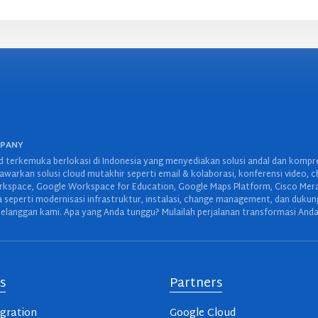
MPANY
 terkemuka berlokasi di Indonesia yang menyediakan solusi andal dan kompreh
warkan solusi cloud mutakhir seperti email & kolaborasi, konferensi video, c
space, Google Workspace for Education, Google Maps Platform, Cisco Meraki,
wa seperti modernisasi infrastruktur, instalasi, change management, dan duku
elanggan kami. Apa yang Anda tunggu? Mulailah perjalanan transformasi Anda
s
Partners
gration
Google Cloud