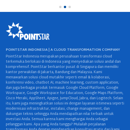
POINTSTAR INDONESIA | A CLOUD TRANSFORMATION COMPANY
PointStar Indonesia merupakan perusahaan transformasi cloud
terkemuka berlokasi di Indonesia yang menyediakan solusi andal dan
komprehensif. PointStar berkantor pusat di Singapura dan memiliki
kantor perwakilan di Jakarta, Bandung dan Malaysia. Kami
menawarkan solusi cloud mutakhir seperti email & kolaborasi,
konferensi video, chatbot AI, machine learning, custom application,
dan juga berbagai produk termasuk Google Cloud Platform, Google
Workspace, Google Workspace for Education, Google Maps Platform,
Cisco Meraki, AppSheet, Apigee, JumpCloud, Jabra, dan Logitech. Selain
itu, kami juga meningkatkan solusi ini dengan layanan istimewa seperti
modernisasi infrastruktur, instalasi, change management, dan
dukungan teknis sehingga Anda mendapatkan nilai terbaik untuk
investasi Anda. Semua karena kami menghargai Anda sebagai
pelanggan kami. Apa yang Anda tunggu? Mulailah perjalanan
transformasi Anda dengan mendapatkan konsultasi gratis dari kami.