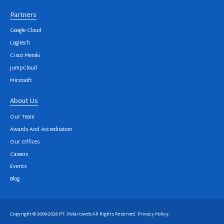
Partners
Google Cloud
Logitech
Cisco Meraki
JumpCloud
Microsoft
About Us
Our Team
Awards And Accreditation
Our Offices
Careers
Events
Blog
Copyright © 2009-2026 PT. Polarisweb All Rights Reserved.
Privacy Policy
.