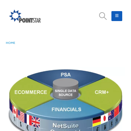
HOME
MUDAHNYA MENGATUR BISNIS MULTINASIONAL ANDA DENGAN ORACLE
NETSUITE ONEWORLD