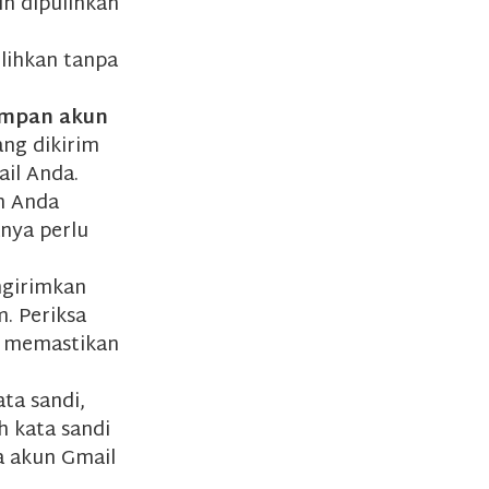
n dipulihkan
lihkan tanpa
impan akun
ang dikirim
il Anda.
n Anda
anya perlu
ngirimkan
. Periksa
uk memastikan
ta sandi,
 kata sandi
a akun Gmail