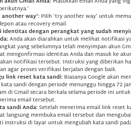
n akun Gmail Anda:
Masukkan email Anda yang ingi
‘berikutnya.’
ry another way’:
Pilih ‘try another way’ untuk memu
lepon atau recovery email.
si identitas dengan perangkat yang sudah meny
nda:
Anda akan diarahkan untuk melihat notifikasi y
angkat yang sebelumnya telah menyimpan akun Gma
at mengonfirmasi identitas Anda dan masuk ke aku
an notifikasi tersebut. Instruksi yang diberikan h
kan agar proses verifikasi berjalan dengan baik.
 link reset kata sandi:
Biasanya Google akan me
t kata sandi dengan periode menunggu hingga 72 jam
am di Gmail secara berkala selama periode ini unt
erima email tersebut.
ta sandi Anda:
Setelah menerima email link reset ka
at langsung membuka email tersebut dan mengubah
ti instruksi di layar untuk mengubah kata sandi pad