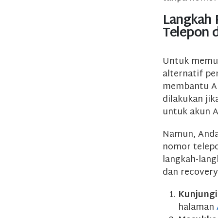
Langkah 
Telepon 
Untuk memul
alternatif pe
membantu And
dilakukan ji
untuk akun 
Namun, Anda 
nomor telepon
langkah-lan
dan recovery
Kunjung
halaman