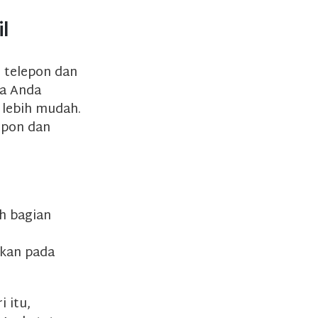
l
 telepon dan
ka Anda
lebih mudah.
epon dan
h bagian
kan pada
i itu,