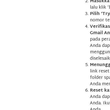
Masukka
lalu klik 
Pilih ‘T
nomor te
Verifika
Gmail A
pada per
Anda dap
menggunak
diselesai
Menunggu
link rese
folder sp
Anda men
Reset ka
Anda dap
Anda. Iku
Anda.