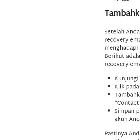
Tambahka
Setelah Anda
recovery emai
menghadapi 
Berikut ada
recovery ema
Kunjungi
Klik pada
Tambahka
“Contact 
Simpan p
akun And
Pastinya Anda