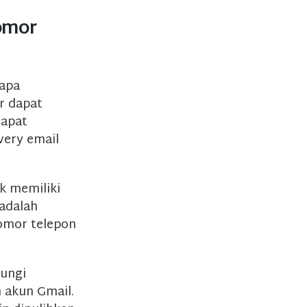
omor
apa
ar dapat
dapat
very email
k memiliki
 adalah
omor telepon
ungi
 akun Gmail.