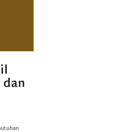
il
 dan
butuhan