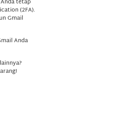
 Anda tetap
cation (2FA).
kun Gmail
Gmail Anda
lainnya?
arang!