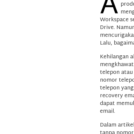
A
produ
meng
Workspace se
Drive. Namun
mencurigakan
Lalu, bagai
Kehilangan a
mengkhawati
telepon atau
nomor telepon
telepon yang
recovery ema
dapat memul
email.
Dalam artike
tanpa nomor 