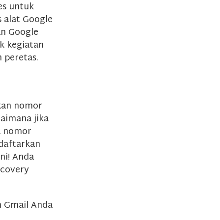
es untuk
 alat Google
an Google
k kegiatan
 peretas.
kan nomor
gaimana jika
da nomor
ndaftarkan
ni! Anda
ecovery
n Gmail Anda