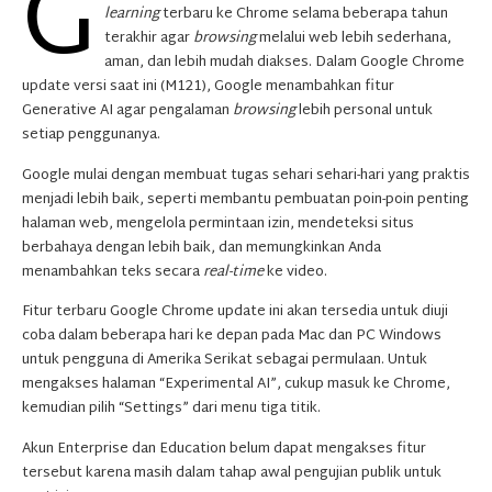
G
learning
terbaru ke Chrome selama beberapa tahun
terakhir agar
browsing
melalui web lebih sederhana,
aman, dan lebih mudah diakses. Dalam Google Chrome
update versi saat ini (M121), Google menambahkan fitur
Generative AI agar pengalaman
browsing
lebih personal untuk
setiap penggunanya.
Google mulai dengan membuat tugas sehari sehari-hari yang praktis
menjadi lebih baik, seperti membantu pembuatan poin-poin penting
halaman web, mengelola permintaan izin, mendeteksi situs
berbahaya dengan lebih baik, dan memungkinkan Anda
menambahkan teks secara
real-time
ke video.
Fitur terbaru Google Chrome update ini akan tersedia untuk diuji
coba dalam beberapa hari ke depan pada Mac dan PC Windows
untuk pengguna di Amerika Serikat sebagai permulaan. Untuk
mengakses halaman “Experimental AI”, cukup masuk ke Chrome,
kemudian pilih “Settings” dari menu tiga titik.
Akun Enterprise dan Education belum dapat mengakses fitur
tersebut karena masih dalam tahap awal pengujian publik untuk