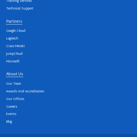
Training Services
Technical Support
Partners
Google Cloud
Logitech
Cisco Meraki
JumpCloud
Microsoft
About Us
Our Team
Awards And Accreditation
Our Offices
Careers
Events
Blog