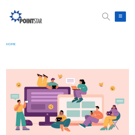
HOME
GOOGLE CHROME UPDATE TERBARU MENGHADIRKAN 3 FITUR GENERATIVE
AI UNTUK PERSONALISASI PENGALAMAN BROWSING