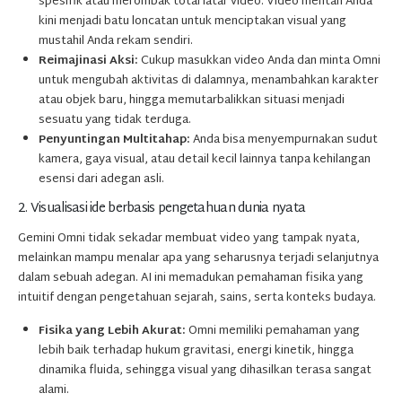
spesifik atau merombak total latar video. Video mentah Anda
kini menjadi batu loncatan untuk menciptakan visual yang
mustahil Anda rekam sendiri.
Reimajinasi Aksi:
Cukup masukkan video Anda dan minta Omni
untuk mengubah aktivitas di dalamnya, menambahkan karakter
atau objek baru, hingga memutarbalikkan situasi menjadi
sesuatu yang tidak terduga.
Penyuntingan Multitahap:
Anda bisa menyempurnakan sudut
kamera, gaya visual, atau detail kecil lainnya tanpa kehilangan
esensi dari adegan asli.
2. Visualisasi ide berbasis pengetahuan dunia nyata
Gemini Omni tidak sekadar membuat video yang tampak nyata,
melainkan mampu menalar apa yang seharusnya terjadi selanjutnya
dalam sebuah adegan. AI ini memadukan pemahaman fisika yang
intuitif dengan pengetahuan sejarah, sains, serta konteks budaya.
Fisika yang Lebih Akurat:
Omni memiliki pemahaman yang
lebih baik terhadap hukum gravitasi, energi kinetik, hingga
dinamika fluida, sehingga visual yang dihasilkan terasa sangat
alami.