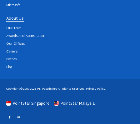
Microsoft
About Us
Our Team
Awards And Accreditation
Our Offices
Careers
Events
Blog
Copyright © 2009-2026 PT. Polarisweb All Rights Reserved.
Privacy Policy
.
PointStar Singapore
PointStar Malaysia