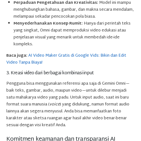
Perpaduan Pengetahuan dan Kreativitas:
Model ini mampu
menghubungkan bahasa, gambar, dan makna secara mendalam,
melampaui sekadar pencocokan pola biasa.
Menyederhanakan Konsep Rumit:
Hanya dari perintah teks
yang singkat, Omni dapat memproduksi video edukasi atau
penjelasan visual yang menarik untuk membedah ide-ide
kompleks.
Baca juga:
AI Video Maker Gratis di Google Vids: Bikin dan Edit
Video Tanpa Biaya!
3. Kreasi video dari berbagai kombinasi input
Pengguna bisa menggunakan referensi apa saja di Gemini Omni—
baik teks, gambar, audio, maupun video—untuk dilebur menjadi
satu mahakarya video yang padu. Untuk input audio, saat ini baru
format suara manusia (
voice
) yang didukung, namun format audio
lainnya akan segera menyusul. Anda bisa memanfaatkan foto
karakter atau sketsa ruangan agar hasil akhir video benar-benar
sesuai dengan visi kreatif Anda.
Komitmen keamanan dan transparansi AI