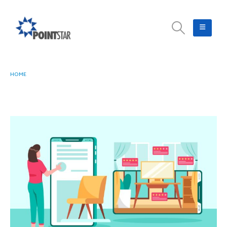
HOME
8 CARA MENGGUNAKAN GEMINI UNTUK PERMUDAH URUSAN HARIAN, MULAI
DARI DECLUTTER SAMPAI MEMBERSIHKAN KULKAS!