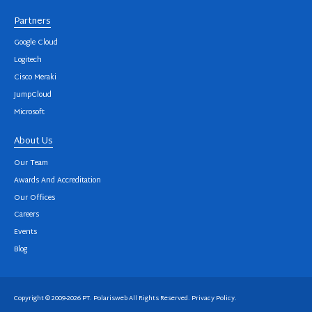
Partners
Google Cloud
Logitech
Cisco Meraki
JumpCloud
Microsoft
About Us
Our Team
Awards And Accreditation
Our Offices
Careers
Events
Blog
Copyright © 2009-2026 PT. Polarisweb All Rights Reserved.
Privacy Policy
.