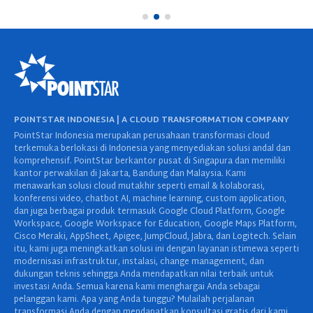
POINTSTAR INDONESIA | A CLOUD TRANSFORMATION COMPANY
PointStar Indonesia merupakan perusahaan transformasi cloud
terkemuka berlokasi di Indonesia yang menyediakan solusi andal dan
komprehensif. PointStar berkantor pusat di Singapura dan memiliki
kantor perwakilan di Jakarta, Bandung dan Malaysia. Kami
menawarkan solusi cloud mutakhir seperti email & kolaborasi,
konferensi video, chatbot AI, machine learning, custom application,
dan juga berbagai produk termasuk Google Cloud Platform, Google
Workspace, Google Workspace for Education, Google Maps Platform,
Cisco Meraki, AppSheet, Apigee, JumpCloud, Jabra, dan Logitech. Selain
itu, kami juga meningkatkan solusi ini dengan layanan istimewa seperti
modernisasi infrastruktur, instalasi, change management, dan
dukungan teknis sehingga Anda mendapatkan nilai terbaik untuk
investasi Anda. Semua karena kami menghargai Anda sebagai
pelanggan kami. Apa yang Anda tunggu? Mulailah perjalanan
transformasi Anda dengan mendapatkan konsultasi gratis dari kami.