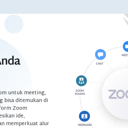
Anda
om untuk meeting,
g bisa ditemukan di
tform Zoom
ikan ide,
dan memperkuat alur