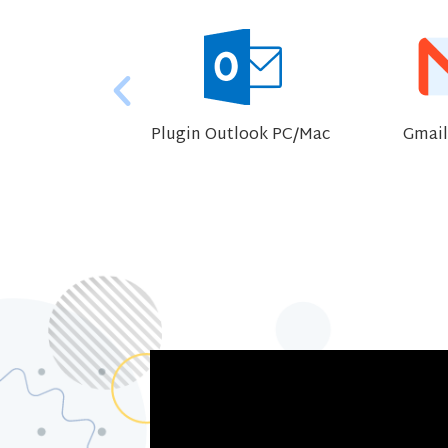
ft O365 Add-In
Plugin Outlook PC/Mac
Gmail