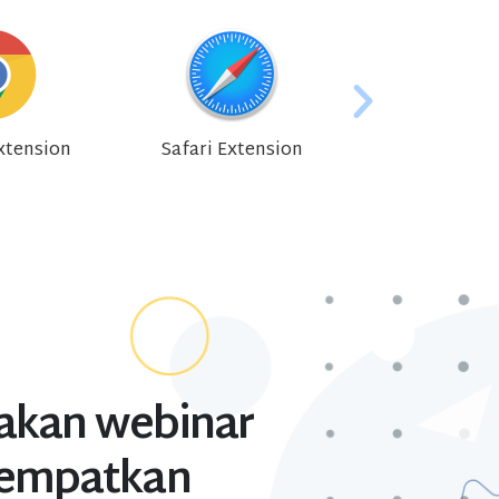
xtension
Safari Extension
Microsoft O36
akan webinar
empatkan