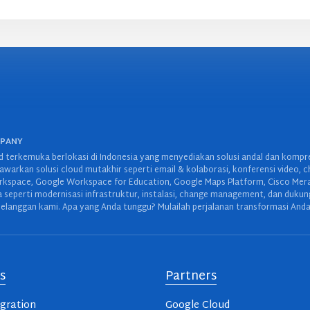
MPANY
 terkemuka berlokasi di Indonesia yang menyediakan solusi andal dan kompreh
warkan solusi cloud mutakhir seperti email & kolaborasi, konferensi video, c
space, Google Workspace for Education, Google Maps Platform, Cisco Meraki,
wa seperti modernisasi infrastruktur, instalasi, change management, dan duku
elanggan kami. Apa yang Anda tunggu? Mulailah perjalanan transformasi Anda
s
Partners
gration
Google Cloud