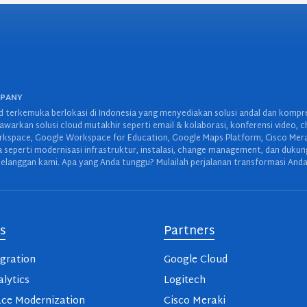
MPANY
 terkemuka berlokasi di Indonesia yang menyediakan solusi andal dan kompreh
warkan solusi cloud mutakhir seperti email & kolaborasi, konferensi video, c
space, Google Workspace for Education, Google Maps Platform, Cisco Meraki,
wa seperti modernisasi infrastruktur, instalasi, change management, dan duku
elanggan kami. Apa yang Anda tunggu? Mulailah perjalanan transformasi Anda
s
Partners
gration
Google Cloud
lytics
Logitech
ce Modernization
Cisco Meraki