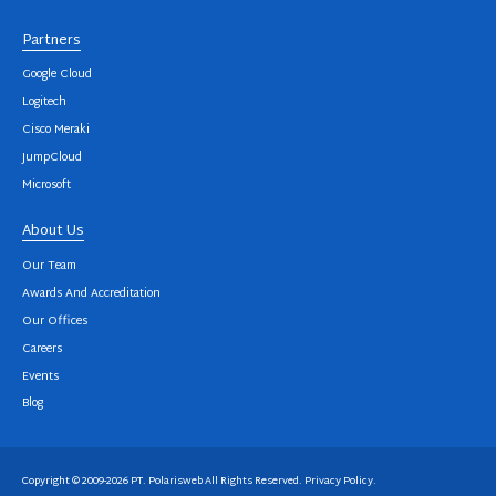
Partners
Google Cloud
Logitech
Cisco Meraki
JumpCloud
Microsoft
About Us
Our Team
Awards And Accreditation
Our Offices
Careers
Events
Blog
Copyright © 2009-2026 PT. Polarisweb All Rights Reserved.
Privacy Policy
.