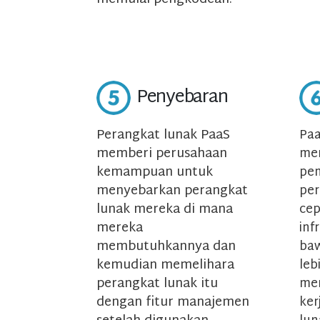
Penyebaran
Perangkat lunak PaaS
Paa
memberi perusahaan
me
kemampuan untuk
pe
menyebarkan perangkat
per
lunak mereka di mana
cep
mereka
inf
membutuhkannya dan
baw
kemudian memelihara
leb
perangkat lunak itu
men
dengan fitur manajemen
ker