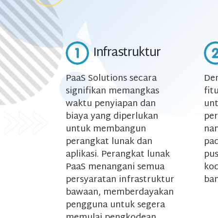
Infrastruktur
PaaS Solutions secara
Den
signifikan memangkas
fi
waktu penyiapan dan
unt
biaya yang diperlukan
per
untuk membangun
nam
perangkat lunak dan
pad
aplikasi. Perangkat lunak
pus
PaaS menangani semua
kod
persyaratan infrastruktur
ban
bawaan, memberdayakan
pengguna untuk segera
memulai pengkodean.