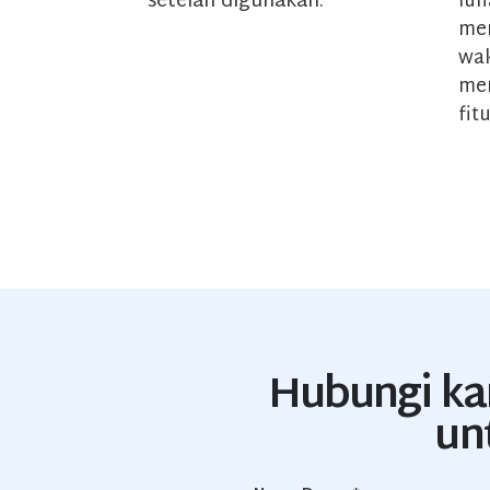
setelah digunakan.
lun
mer
wak
mem
fit
Hubungi ka
un