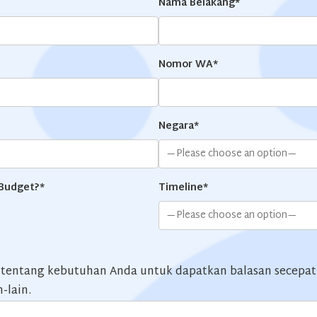
Nama Belakang*
Nomor WA*
Negara*
 Budget?*
Timeline*
t tentang kebutuhan Anda untuk dapatkan balasan secepatn
n-lain.