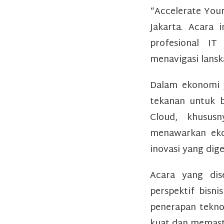
“Accelerate You
Jakarta. Acara 
profesional IT
menavigasi lansk
Dalam ekonomi y
tekanan untuk be
Cloud, khusus
menawarkan ekos
inovasi yang dige
Acara yang dis
perspektif bisn
penerapan tekno
kuat dan memasti