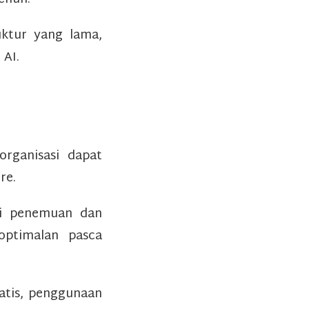
uktur yang lama,
 AI.
rganisasi dapat
re.
ri penemuan dan
optimalan pasca
atis, penggunaan