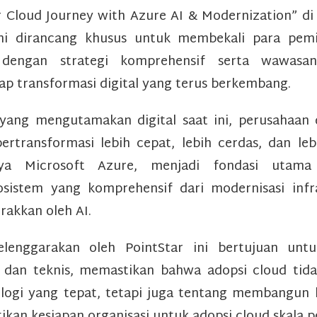
r Cloud Journey with Azure AI & Modernization” d
ini dirancang khusus untuk membekali para pem
 dengan strategi komprehensif serta wawasa
ap transformasi digital yang terus berkembang.
ang mengutamakan digital saat ini, perusahaan
rtransformasi lebih cepat, lebih cerdas, dan leb
nya Microsoft Azure, menjadi fondasi utama 
istem yang komprehensif dari modernisasi infr
rakkan oleh AI.
elenggarakan oleh PointStar ini bertujuan unt
is dan teknis, memastikan bahwa adopsi cloud tid
logi yang tepat, tetapi juga tentang membangun k
kan kesiapan organisasi untuk adopsi cloud skala 