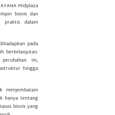
i AYANA Midplaza
impin bisnis dan
n praktis dalam
 dihadapkan pada
ih berkelanjutan.
perubahan ini,
astruktur hingga
uk menjembatani
ak hanya tentang
asus bisnis yang
penuh.