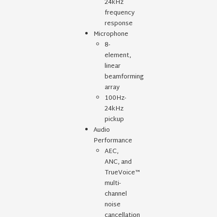
24kHz
frequency
response
Microphone
8-
element,
linear
beamforming
array
100Hz-
24kHz
pickup
Audio
Performance
AEC,
ANC, and
TrueVoice™
multi-
channel
noise
cancellation