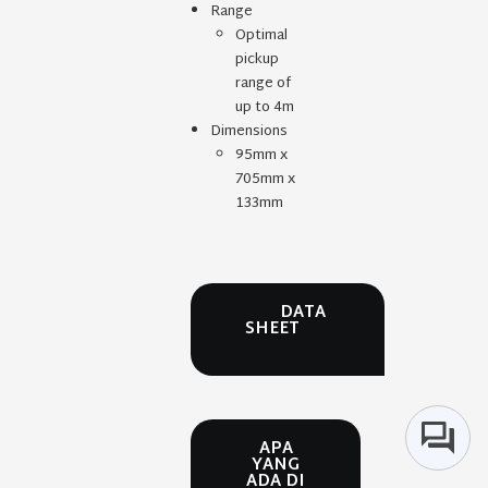
Range
Optimal
pickup
range of
up to 4m
Dimensions
95mm x
705mm x
133mm
DATA
SHEET
APA
YANG
ADA DI