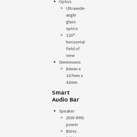
Optics
Ultrawide-
angle
glass
optics
120°
horizontal
field of
view
Dimensions
84mm x
107mm x
42mm
Smart
Audio Bar
Speaker
20W RMS
power
80Hz-