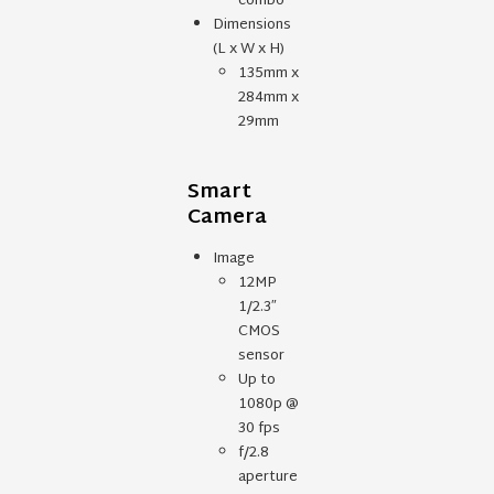
combo
Dimensions
(L x W x H)
135mm x
284mm x
29mm
Smart
Camera
Image
12MP
1/2.3″
CMOS
sensor
Up to
1080p @
30 fps
f/2.8
aperture