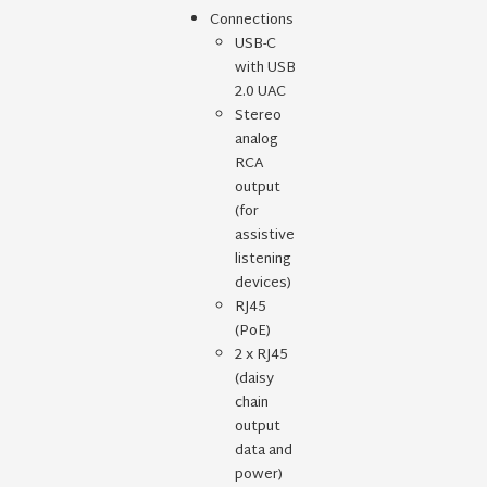
Connections
USB-C
with USB
2.0 UAC
Stereo
analog
RCA
output
(for
assistive
listening
devices)
RJ45
(PoE)
2 x RJ45
(daisy
chain
output
data and
power)