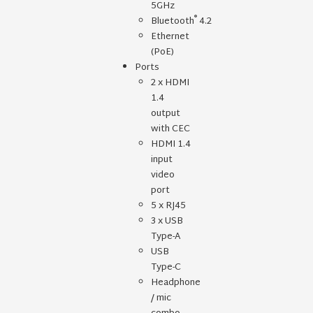
5GHz
®
Bluetooth
4.2
Ethernet
(PoE)
Ports
2 x HDMI
1.4
output
with CEC
HDMI 1.4
input
video
port
5 x RJ45
3 x USB
Type-A
USB
Type-C
Headphone
/ mic