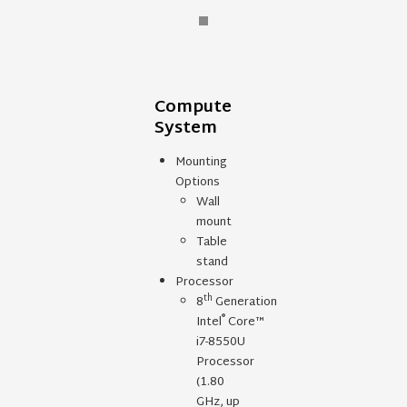
Compute
System
Mounting
Options
Wall
mount
Table
stand
Processor
th
8
Generation
®
Intel
Core™
i7-8550U
Processor
(1.80
GHz, up