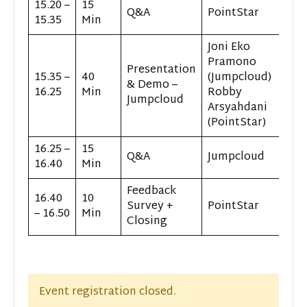
15.20 –
15
Q&A
PointStar
15.35
Min
Joni Eko
Pramono
Presentation
15.35 –
40
(Jumpcloud)
& Demo –
16.25
Min
Robby
Jumpcloud
Arsyahdani
(PointStar)
16.25 –
15
Q&A
Jumpcloud
16.40
Min
Feedback
16.40
10
Survey +
PointStar
– 16.50
Min
Closing
Event registration closed.