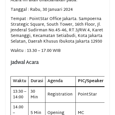
Acara ini akan dilaksanakan pada:
Tanggal : Rabu, 30 Januari 2024
Tempat : PointStar Office Jakarta. Sampoerna
Strategic Square, South Tower, 16th Floor, Jl.
Jenderal Sudirman No.45-46, RT.3/RW.4, Karet
Semanggi, Kecamatan Setiabudi, Kota Jakarta
Selatan, Daerah Khusus Ibukota Jakarta 12930
Waktu : 13.30 – 17.00 WIB
Jadwal Acara
Waktu
Durasi
Agenda
PIC/Speaker
13:30 –
30
Registration
PointStar
14:00
Min
14.00
–
5 Min
Opening
MC