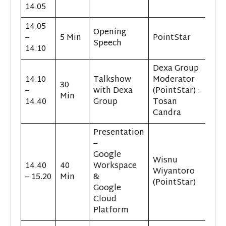
14.05
14.05
Opening
–
5 Min
PointStar
Speech
14.10
Dexa Group
14.10
Talkshow
Moderator
30
–
with Dexa
(PointStar) :
Min
14.40
Group
Tosan
Candra
Presentation
–
Google
Wisnu
14.40
40
Workspace
Wiyantoro
– 15.20
Min
&
(PointStar)
Google
Cloud
Platform