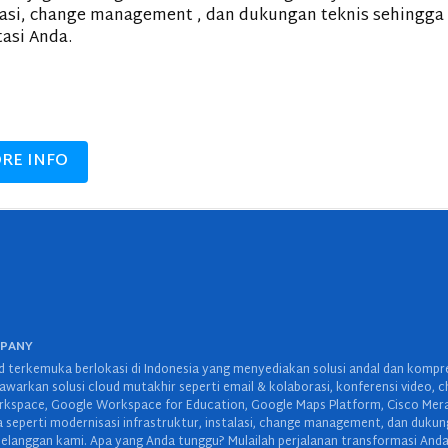
lasi, change management , dan dukungan teknis sehingga
tasi Anda.
RE INFO
MPANY
 terkemuka berlokasi di Indonesia yang menyediakan solusi andal dan kompreh
warkan solusi cloud mutakhir seperti email & kolaborasi, konferensi video, c
space, Google Workspace for Education, Google Maps Platform, Cisco Meraki,
wa seperti modernisasi infrastruktur, instalasi, change management, dan duku
elanggan kami. Apa yang Anda tunggu? Mulailah perjalanan transformasi Anda