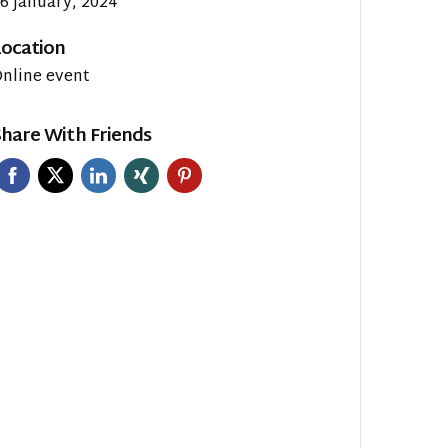
6 January, 2024
Location
nline event
hare With Friends