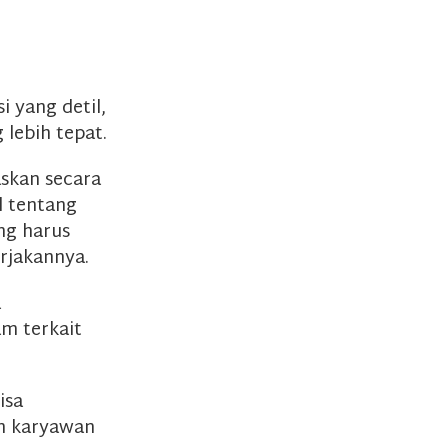
 yang detil,
 lebih tepat.
askan secara
l tentang
ng harus
rjakannya.
a
am terkait
isa
n karyawan