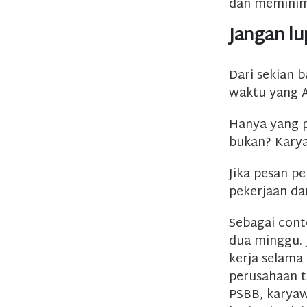
dan meminim
Jangan l
Dari sekian 
waktu yang 
Hanya yang p
bukan? Karya
Jika pesan p
pekerjaan da
Sebagai conto
dua minggu. 
kerja selama
perusahaan t
PSBB, karyaw