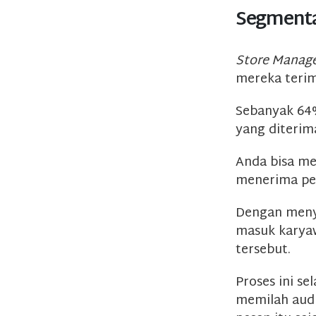
Segmenta
Store Manag
mereka terim
Sebanyak 64
yang diterim
Anda bisa me
menerima pes
Dengan meny
masuk karyaw
tersebut.
Proses ini s
memilah audi