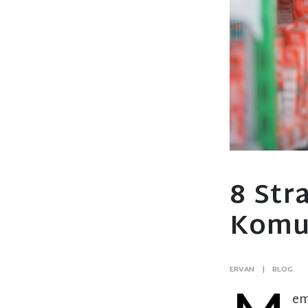
8 Str
Komun
ERVAN
BLOG
em