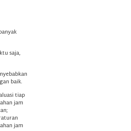
 banyak
tu saja,
menyebabkan
gan baik.
luasi tiap
bahan jam
an;
raturan
bahan jam