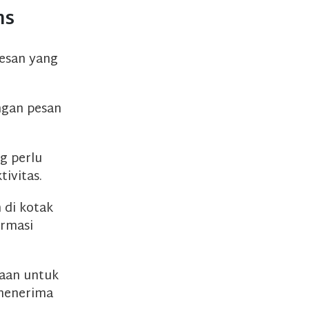
ns
esan yang
ngan pesan
g perlu
tivitas.
 di kotak
ormasi
haan untuk
 menerima