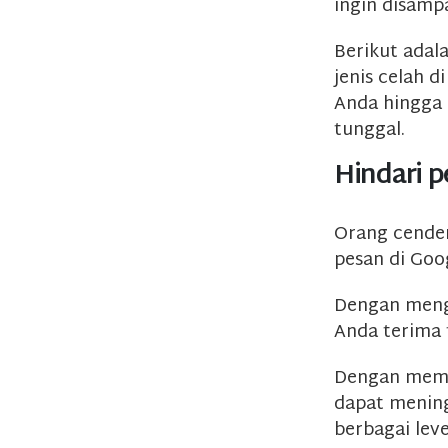
ingin disamp
Berikut adal
jenis celah d
Anda hingga
tunggal.
Hindari 
Orang cender
pesan di Goo
Dengan meng
Anda terima 
Dengan memf
dapat menin
berbagai lev