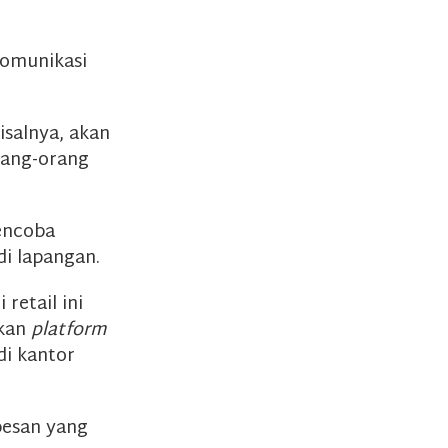
komunikasi
salnya, akan
rang-orang
mencoba
i lapangan.
retail ini
akan
platform
di kantor
pesan yang