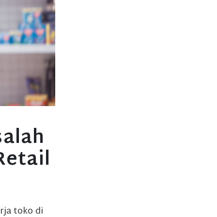
salah
etail
rja toko di