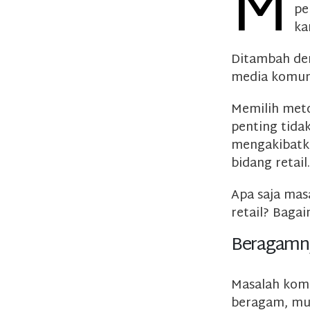
M
pe
ka
Ditambah de
media komunik
Memilih met
penting tida
mengakibatka
bidang retail.
Apa saja mas
retail? Baga
Beragamny
Masalah komu
beragam, mul