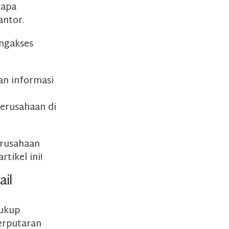
rapa
antor.
ngakses
an informasi
erusahaan di
erusahaan
tikel ini!
ail
cukup
erputaran