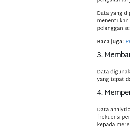
pengalaman 
Data yang di
menentukan c
pelanggan se
Baca juga:
P
3. Memban
Data digunak
yang tepat d
4. Memper
Data analyti
frekuensi pe
kepada merek