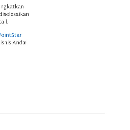
ningkatkan
diselesaikan
ail.
PointStar
isnis Anda!