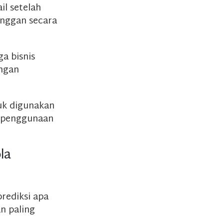
il setelah
anggan secara
a bisnis
ngan
tuk digunakan
n penggunaan
la
rediksi apa
n paling