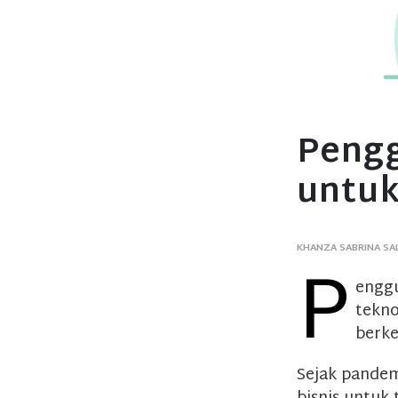
Pengg
untuk
KHANZA SABRINA SA
P
enggu
tekno
berke
Sejak pandem