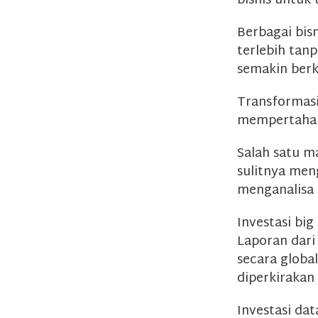
bisnis untuk
Berbagai bis
terlebih tanp
semakin berk
Transformasi 
mempertahan
Salah satu ma
sulitnya men
menganalisa 
Investasi big
Laporan dari
secara global
diperkirakan
Investasi da