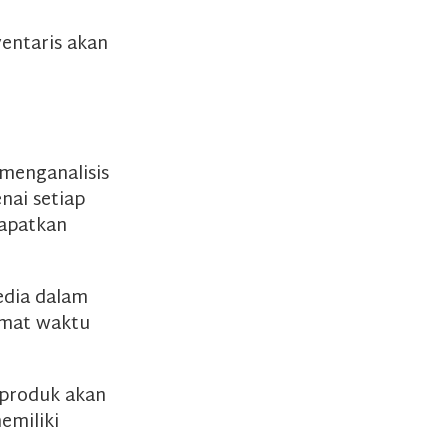
entaris akan
 menganalisis
nai setiap
dapatkan
sedia dalam
emat waktu
 produk akan
emiliki