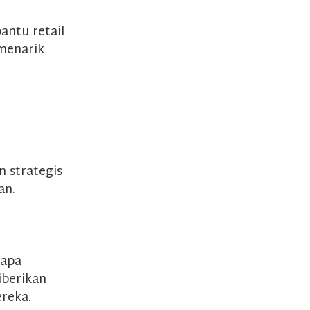
antu retail
 menarik
 strategis
an.
 apa
iberikan
reka.