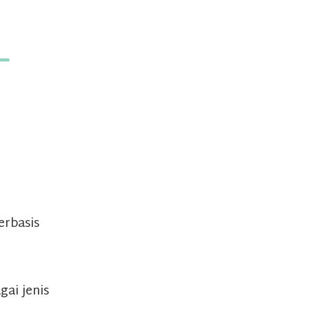
erbasis
.
ai jenis