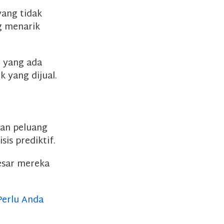
yang tidak
g menarik
 yang ada
 yang dijual.
kan peluang
is prediktif.
esar mereka
Perlu Anda