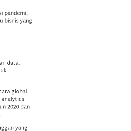
si pandemi,
u bisnis yang
an data,
tuk
cara global.
 analytics
hun 2020 dan
.
anggan yang