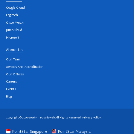
Google Cloud
Logitech
Cisco Meraki
JumpCloud
Microsoft
About Us
Our Team
Awards And Accreditation
Our Offices
Careers
Events
Blog
Copyright © 2009-2026 PT. Polarisweb All Rights Reserved.
Privacy Policy
.
PointStar Singapore
PointStar Malaysia