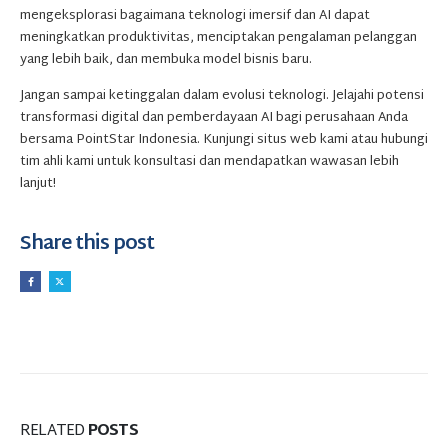
mengeksplorasi bagaimana teknologi imersif dan AI dapat
meningkatkan produktivitas, menciptakan pengalaman pelanggan
yang lebih baik, dan membuka model bisnis baru.
Jangan sampai ketinggalan dalam evolusi teknologi. Jelajahi potensi
transformasi digital dan pemberdayaan AI bagi perusahaan Anda
bersama PointStar Indonesia. Kunjungi situs web kami atau hubungi
tim ahli kami untuk konsultasi dan mendapatkan wawasan lebih
lanjut!
Share this post
RELATED
POSTS