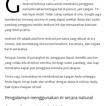
G
Android bekerja sama untuk membantu pengguna
menyelesaikan berbagai hal di ponsel, jam tangan, TV,
dan layar mobil. Tidak cukup sampai di situ, Google juga
memikirkan tentang asisten AI yang dapat melihat dunia dari sudut
pandang pengguna melalui Android XR dan menawarkan bantuan
yang lebih praktis.
Android XR adalah platform Android pertama yang dibuat di era
Gemini, dan mendukung ekosistem headset, kacamata, dan segala
hal di antaranya.
Dengan Gemini di perangkat ini, pengguna dapat memiliki asisten
yang selalu ada di dekat mereka, berbagi sudut pandang, dan siap
membantu kapan pun pengguna memulai percakapan.
Tentu saja, kemudahan ini membebaskan tangan Anda sehingga
Anda dapat tetap hadir dan terlibat dengan dunia di sekitar Anda,
baik nyata maupun virtual.
Pengalaman menggunakan AI secara natural