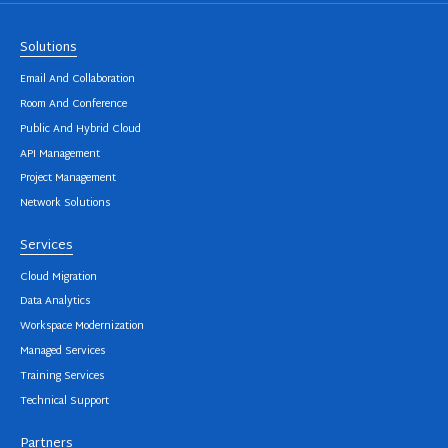
Solutions
Email And Collaboration
Room And Conference
Public And Hybrid Cloud
API Management
Project Management
Network Solutions
Services
Cloud Migration
Data Analytics
Workspace Modernization
Managed Services
Training Services
Technical Support
Partners