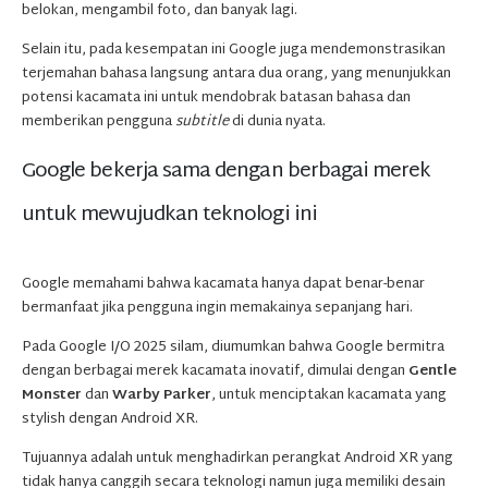
belokan, mengambil foto, dan banyak lagi.
Selain itu, pada kesempatan ini Google juga mendemonstrasikan
terjemahan bahasa langsung antara dua orang, yang menunjukkan
potensi kacamata ini untuk mendobrak batasan bahasa dan
memberikan pengguna
subtitle
di dunia nyata.
Google bekerja sama dengan berbagai merek
untuk mewujudkan teknologi ini
Google memahami bahwa kacamata hanya dapat benar-benar
bermanfaat jika pengguna ingin memakainya sepanjang hari.
Pada Google I/O 2025 silam, diumumkan bahwa Google bermitra
dengan berbagai merek kacamata inovatif, dimulai dengan
Gentle
Monster
dan
Warby Parker
, untuk menciptakan kacamata yang
stylish dengan Android XR.
Tujuannya adalah untuk menghadirkan perangkat Android XR yang
tidak hanya canggih secara teknologi namun juga memiliki desain