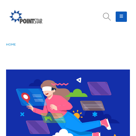
HOME
ANDROID XR HADIRKAN GEMINI DI KACAMATA DAN HEADSET, CIPTAKAN
PENGALAMAN DIGITAL YANG BARU!