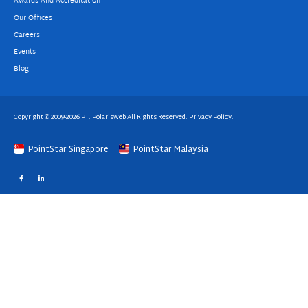
Awards And Accreditation
Our Offices
Careers
Events
Blog
Copyright © 2009-2026 PT. Polarisweb All Rights Reserved.
Privacy Policy
.
PointStar Singapore
PointStar Malaysia